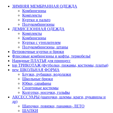
ЗИМНЯЯ МЕМБРАННАЯ ОДЕЖДА
Комбинезоны
Комплекты
Куртки и пальто
Полукомбинезоны
ДЕМИСЕЗОННАЯ ОДЕЖДА
Комплекты
Комбинезоны
Куртки с утеплителем
Полукомбинезоны, штаны
Ветровочные куртки и брюки
Флисовые комбинезоны и кофты, термобельё
Нарядные ПЛАТЬЯ для принцесс
top
ТРИКОТАЖ (футболки, пижамы, костюмы, платья)
new
ШКОЛЬНАЯ ФОРМА
Блузки, рубашки, водолазки
Школьные брюки
Юбки, сарафаны
Спортивые костюмы
Колготки, носочки, гольфы
АКСЕССУАРЫ (шапочки, шлемы, краги, рукавицы и
др)
Шапочки, повязки, панамки- ЛЕТО
ШАПКИ