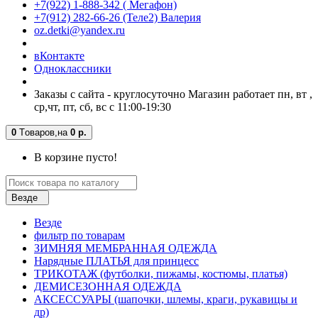
+7(922) 1-888-342 ( Мегафон)
+7(912) 282-66-26 (Теле2) Валерия
oz.detki@yandex.ru
вКонтакте
Одноклассники
Заказы с сайта - круглосуточно Магазин работает пн, вт ,
ср,чт, пт, сб, вс с 11:00-19:30
0
Tоваров,
на
0 р.
В корзине пусто!
Везде
Везде
фильтр по товарам
ЗИМНЯЯ МЕМБРАННАЯ ОДЕЖДА
Нарядные ПЛАТЬЯ для принцесс
ТРИКОТАЖ (футболки, пижамы, костюмы, платья)
ДЕМИСЕЗОННАЯ ОДЕЖДА
АКСЕССУАРЫ (шапочки, шлемы, краги, рукавицы и
др)