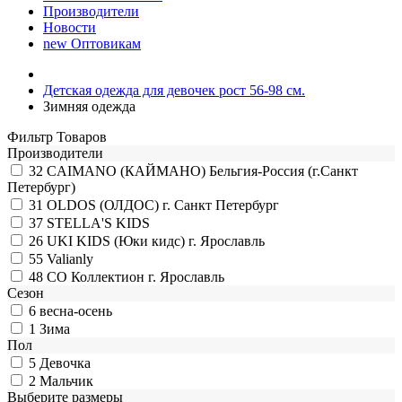
Производители
Новости
new
Оптовикам
Детская одежда для девочек рост 56-98 см.
Зимняя одежда
Фильтр Товаров
Производители
32
CAIMANO (КАЙМАНО) Бельгия-Россия (г.Санкт
Петербург)
31
OLDOS (ОЛДОС) г. Санкт Петербург
37
STELLA'S KIDS
26
UKI KIDS (Юки кидс) г. Ярославль
55
Valianly
48
СО Коллектион г. Ярославль
Сезон
6
весна-осень
1
Зима
Пол
5
Девочка
2
Мальчик
Выберите размеры