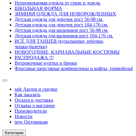
Непромокаемая одежда от грязи и дождя.
ШКОЛЬНАЯ ФОРМА
ЗИМНЯЯ ОДЕЖДА ДЛЯ НОВОРОЖДЕННЫХ
Детская одежда для девочек рост 56-98 см.
Детская одежда для девочек рост 104-176 см.
Детская одежда для мальчиков рост 56-98 см.
Детская одежда для мальчиков рост 104-176 см.
ВСЁ ДЛЯ ТАНЦЕВ (купальники, юбочки,
чешки,балетки)
НОВОГОДНИЕ, КАРНАВАЛЬНЫЕ КОСТЮМЫ
РАСПРОДАЖА !!!
Ветровочные куртки и брюки
Флисовые шерстяные комбинезоны и кофты, термобельё
sale
Акции и скидки
Как заказать
Оплата и доставка
Отзывы о магазине
Производители
Новости
new
Оптовикам
Категории