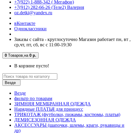
+7(922) 1-888-342 ( Мегафон)
+7(912) 282-66-26 (Теле2) Валерия
oz.detki@yandex.ru
вКонтакте
Одноклассники
Заказы с сайта - круглосуточно Магазин работает пн, вт ,
ср,чт, пт, сб, вс с 11:00-19:30
0
Tоваров,
на
0 р.
В корзине пусто!
Везде
Везде
фильтр по товарам
ЗИМНЯЯ МЕМБРАННАЯ ОДЕЖДА
Нарядные ПЛАТЬЯ для принцесс
ТРИКОТАЖ (футболки, пижамы, костюмы, платья)
ДЕМИСЕЗОННАЯ ОДЕЖДА
АКСЕССУАРЫ (шапочки, шлемы, краги, рукавицы и
др)