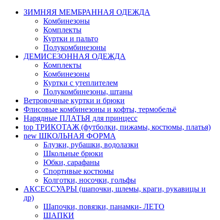
ЗИМНЯЯ МЕМБРАННАЯ ОДЕЖДА
Комбинезоны
Комплекты
Куртки и пальто
Полукомбинезоны
ДЕМИСЕЗОННАЯ ОДЕЖДА
Комплекты
Комбинезоны
Куртки с утеплителем
Полукомбинезоны, штаны
Ветровочные куртки и брюки
Флисовые комбинезоны и кофты, термобельё
Нарядные ПЛАТЬЯ для принцесс
top
ТРИКОТАЖ (футболки, пижамы, костюмы, платья)
new
ШКОЛЬНАЯ ФОРМА
Блузки, рубашки, водолазки
Школьные брюки
Юбки, сарафаны
Спортивые костюмы
Колготки, носочки, гольфы
АКСЕССУАРЫ (шапочки, шлемы, краги, рукавицы и
др)
Шапочки, повязки, панамки- ЛЕТО
ШАПКИ