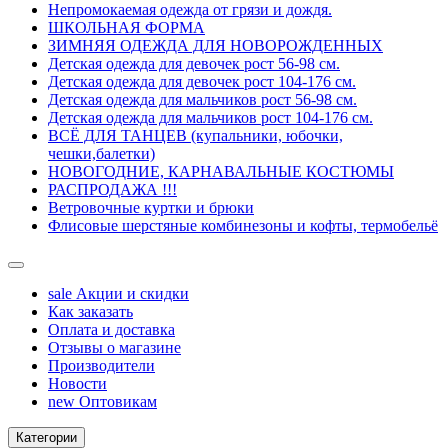
Непромокаемая одежда от грязи и дождя.
ШКОЛЬНАЯ ФОРМА
ЗИМНЯЯ ОДЕЖДА ДЛЯ НОВОРОЖДЕННЫХ
Детская одежда для девочек рост 56-98 см.
Детская одежда для девочек рост 104-176 см.
Детская одежда для мальчиков рост 56-98 см.
Детская одежда для мальчиков рост 104-176 см.
ВСЁ ДЛЯ ТАНЦЕВ (купальники, юбочки,
чешки,балетки)
НОВОГОДНИЕ, КАРНАВАЛЬНЫЕ КОСТЮМЫ
РАСПРОДАЖА !!!
Ветровочные куртки и брюки
Флисовые шерстяные комбинезоны и кофты, термобельё
sale
Акции и скидки
Как заказать
Оплата и доставка
Отзывы о магазине
Производители
Новости
new
Оптовикам
Категории