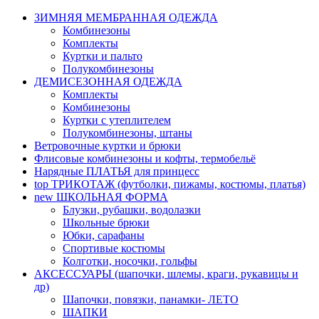
ЗИМНЯЯ МЕМБРАННАЯ ОДЕЖДА
Комбинезоны
Комплекты
Куртки и пальто
Полукомбинезоны
ДЕМИСЕЗОННАЯ ОДЕЖДА
Комплекты
Комбинезоны
Куртки с утеплителем
Полукомбинезоны, штаны
Ветровочные куртки и брюки
Флисовые комбинезоны и кофты, термобельё
Нарядные ПЛАТЬЯ для принцесс
top
ТРИКОТАЖ (футболки, пижамы, костюмы, платья)
new
ШКОЛЬНАЯ ФОРМА
Блузки, рубашки, водолазки
Школьные брюки
Юбки, сарафаны
Спортивые костюмы
Колготки, носочки, гольфы
АКСЕССУАРЫ (шапочки, шлемы, краги, рукавицы и
др)
Шапочки, повязки, панамки- ЛЕТО
ШАПКИ