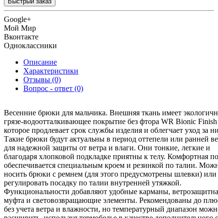
Быстрый заказ
Google+
Мой Мир
Вконтакте
Одноклассники
Описание
Характеристики
Отзывы (0)
Вопрос - ответ (0)
Весенние брюки для мальчика. Внешняя ткань имеет экологичн
грязе-водоотталкивающее покрытие без фтора WR Bionic Finis
которое продлевает срок службы изделия и облегчает уход за н
Такие брюки будут актуальны в период оттепели или ранней в
для надежной защиты от ветра и влаги. Они тонкие, легкие и
благодаря хлопковой подкладке приятны к телу. Комфортная п
обеспечивается специальным кроем и резинкой по талии. Мож
носить брюки с ремнем (для этого предусмотрены шлевки) или
регулировать посадку по талии внутренней утяжкой.
Функциональности добавляют удобные карманы, ветрозащитн
муфта и световозвращающие элементы. Рекомендованы до плю
без учета ветра и влажности, но температурный диапазон можн
расширить, используя термобелье в качестве дополнительного с