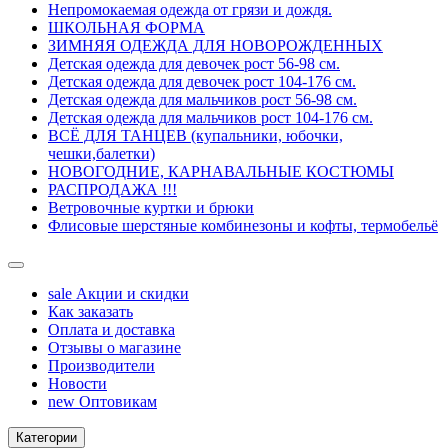
Непромокаемая одежда от грязи и дождя.
ШКОЛЬНАЯ ФОРМА
ЗИМНЯЯ ОДЕЖДА ДЛЯ НОВОРОЖДЕННЫХ
Детская одежда для девочек рост 56-98 см.
Детская одежда для девочек рост 104-176 см.
Детская одежда для мальчиков рост 56-98 см.
Детская одежда для мальчиков рост 104-176 см.
ВСЁ ДЛЯ ТАНЦЕВ (купальники, юбочки,
чешки,балетки)
НОВОГОДНИЕ, КАРНАВАЛЬНЫЕ КОСТЮМЫ
РАСПРОДАЖА !!!
Ветровочные куртки и брюки
Флисовые шерстяные комбинезоны и кофты, термобельё
sale
Акции и скидки
Как заказать
Оплата и доставка
Отзывы о магазине
Производители
Новости
new
Оптовикам
Категории