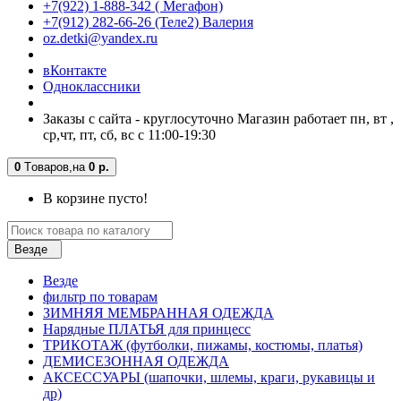
+7(922) 1-888-342 ( Мегафон)
+7(912) 282-66-26 (Теле2) Валерия
oz.detki@yandex.ru
вКонтакте
Одноклассники
Заказы с сайта - круглосуточно Магазин работает пн, вт ,
ср,чт, пт, сб, вс с 11:00-19:30
0
Tоваров,
на
0 р.
В корзине пусто!
Везде
Везде
фильтр по товарам
ЗИМНЯЯ МЕМБРАННАЯ ОДЕЖДА
Нарядные ПЛАТЬЯ для принцесс
ТРИКОТАЖ (футболки, пижамы, костюмы, платья)
ДЕМИСЕЗОННАЯ ОДЕЖДА
АКСЕССУАРЫ (шапочки, шлемы, краги, рукавицы и
др)