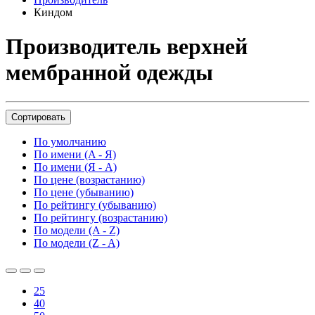
Киндом
Производитель верхней
мембранной одежды
Сортировать
По умолчанию
По имени (A - Я)
По имени (Я - A)
По цене (возрастанию)
По цене (убыванию)
По рейтингу (убыванию)
По рейтингу (возрастанию)
По модели (A - Z)
По модели (Z - A)
25
40