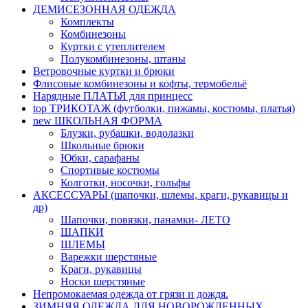
ДЕМИСЕЗОННАЯ ОДЕЖДА
Комплекты
Комбинезоны
Куртки с утеплителем
Полукомбинезоны, штаны
Ветровочные куртки и брюки
Флисовые комбинезоны и кофты, термобельё
Нарядные ПЛАТЬЯ для принцесс
top
ТРИКОТАЖ (футболки, пижамы, костюмы, платья)
new
ШКОЛЬНАЯ ФОРМА
Блузки, рубашки, водолазки
Школьные брюки
Юбки, сарафаны
Спортивые костюмы
Колготки, носочки, гольфы
АКСЕССУАРЫ (шапочки, шлемы, краги, рукавицы и
др)
Шапочки, повязки, панамки- ЛЕТО
ШАПКИ
ШЛЕМЫ
Варежки шерстяные
Краги, рукавицы
Носки шерстяные
Непромокаемая одежда от грязи и дождя.
ЗИМНЯЯ ОДЕЖДА ДЛЯ НОВОРОЖДЕННЫХ