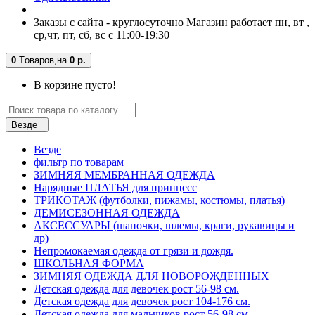
Заказы с сайта - круглосуточно Магазин работает пн, вт ,
ср,чт, пт, сб, вс с 11:00-19:30
0
Tоваров,
на
0 р.
В корзине пусто!
Везде
Везде
фильтр по товарам
ЗИМНЯЯ МЕМБРАННАЯ ОДЕЖДА
Нарядные ПЛАТЬЯ для принцесс
ТРИКОТАЖ (футболки, пижамы, костюмы, платья)
ДЕМИСЕЗОННАЯ ОДЕЖДА
АКСЕССУАРЫ (шапочки, шлемы, краги, рукавицы и
др)
Непромокаемая одежда от грязи и дождя.
ШКОЛЬНАЯ ФОРМА
ЗИМНЯЯ ОДЕЖДА ДЛЯ НОВОРОЖДЕННЫХ
Детская одежда для девочек рост 56-98 см.
Детская одежда для девочек рост 104-176 см.
Детская одежда для мальчиков рост 56-98 см.