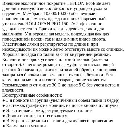
Внешнее экологичное покрытие TEFLON EcoElite дает
дополнительную износостойкость и упрощает уход за
изделием. Мембрана 10.000/10.000 обеспечивает
водонепроницаемость, одежда дышит. Современный
утеплитель HOLLOFAN PRO 150 г/м2 эффективно
удерживает тепло. Брюки как для девочек, так и для
мальчиков. Универсальная модель, подходящая как для
повседневной носки, так и для зимних видов спорта.
Эластичные лямки регулируются по длине и при
необходимости их можно легко отстегнуть вместе со спинкой.
Хорошая посадка по талии за счет внутренней резинки.
Колени и низ брюк усилены плотной тканью (даже на
отвороте). Снего-ветрозащитная муфта с антискользящей
резинкой надежно держится на зимней обуви, не позволяя
задираться брюкам или зачерпывать снег в ботинки. Есть
карманы на молнии и световозвращающие элементы.
Рекомендовано от минус 30 С до плюс 5 С без учета ветра и
влажности.
Конструктивные особенности:
● 3-я полнотная группа (увеличенный объем талии и бедер)
● Застежка: гульфик на молнии, на поясе кнопка и липучка
● Эластичные лямки, регулируемые по длине
● Лямки и спинка отстегиваются
● Внутренняя резинка на талии для лучшего прилегания
● Карманы на молнии