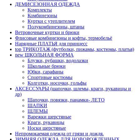
ДЕМИСЕЗОННАЯ ОДЕЖДА
Комплекты
Комбинезоны
Куртки с утеплителем
Полукомбинезоны, штаны
Ветровочные куртки и брюки
Флисовые комбинезоны и кофты, термобельё
Нарядные ПЛАТЬЯ для принцесс
top
ТРИКОТАЖ (футболки, пижамы, костюмы, платья)
new
ШКОЛЬНАЯ ФОРМА
Блузки, рубашки, водолазки
Школьные брюки
Юбки, сарафаны
Спортивые костюмы
Колготки, носочки, гольфы
АКСЕССУАРЫ (шапочки, шлемы, краги, рукавицы и
др)
Шапочки, повязки, панамки- ЛЕТО
ШАПКИ
ШЛЕМЫ
Варежки шерстяные
Краги, рукавицы
Носки шерстяные
Непромокаемая одежда от грязи и дождя.
ЗИМНЯЯ ОДЕЖДА ДЛЯ НОВОРОЖДЕННЫХ