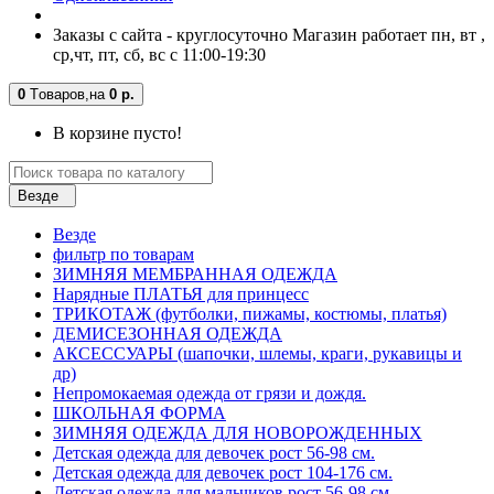
Заказы с сайта - круглосуточно Магазин работает пн, вт ,
ср,чт, пт, сб, вс с 11:00-19:30
0
Tоваров,
на
0 р.
В корзине пусто!
Везде
Везде
фильтр по товарам
ЗИМНЯЯ МЕМБРАННАЯ ОДЕЖДА
Нарядные ПЛАТЬЯ для принцесс
ТРИКОТАЖ (футболки, пижамы, костюмы, платья)
ДЕМИСЕЗОННАЯ ОДЕЖДА
АКСЕССУАРЫ (шапочки, шлемы, краги, рукавицы и
др)
Непромокаемая одежда от грязи и дождя.
ШКОЛЬНАЯ ФОРМА
ЗИМНЯЯ ОДЕЖДА ДЛЯ НОВОРОЖДЕННЫХ
Детская одежда для девочек рост 56-98 см.
Детская одежда для девочек рост 104-176 см.
Детская одежда для мальчиков рост 56-98 см.